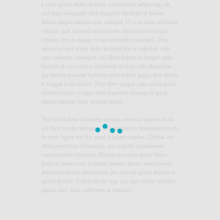
Lorem ipsum dolor sit amet, consectetuer adipiscing elit,
sed diam nonummy nibh euismod tincidunt ut laoreet
dolore magna aliquam erat volutpat. Ut wisi enim ad minim
veniam, quis nostrud exerci tation ullamcorper suscipit
lobortis nisl ut aliquip ex ea commodo consequat. Duis
autem vel eum iriure dolor in hendrerit in vulputate velit
esse molestie consequat, vel illum dolore eu feugiat nulla
facilisis at vero eros et accumsan et iusto odio dignissim
qui blandit praesent luptatum zzril delenit augue duis dolore
te feugait nulla facilisi. Nam liber tempor cum soluta nobis
eleifend option congue nihil imperdiet doming id quod
mazim placerat facer possim assum.
Typi non habent claritatem insitam; est usus legentis in iis
qui facit eorum claritatem. Investigationes demonstraverunt
lectores legere me lius quod ii legunt saepius. Claritas est
etiam processus dynamicus, qui sequitur mutationem
consuetudium lectorum. Mirum est notare quam littera
gothica, quam nunc putamus parum claram, anteposuerit
litterarum formas humanitatis per seacula quarta decima et
quinta decima. Eodem modo typi, qui nunc nobis videntur
parum clari, fiant sollemnes in futurum.