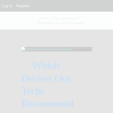
Log In
Register
Home
Blog with Sidebar
Which Devices Our Techs Recommend
Which
Devices Our
Techs
Recommend