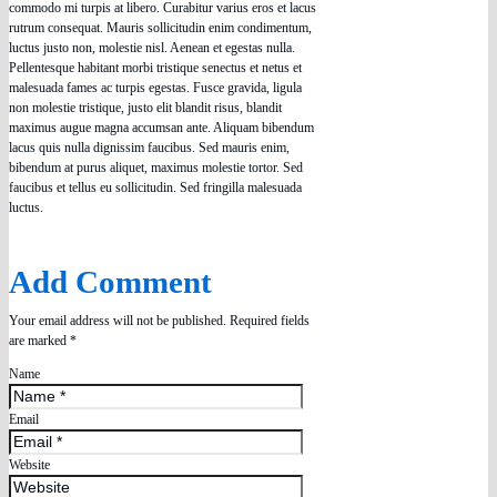
commodo mi turpis at libero. Curabitur varius eros et lacus
rutrum consequat. Mauris sollicitudin enim condimentum,
luctus justo non, molestie nisl. Aenean et egestas nulla.
Pellentesque habitant morbi tristique senectus et netus et
malesuada fames ac turpis egestas. Fusce gravida, ligula
non molestie tristique, justo elit blandit risus, blandit
maximus augue magna accumsan ante. Aliquam bibendum
lacus quis nulla dignissim faucibus. Sed mauris enim,
bibendum at purus aliquet, maximus molestie tortor. Sed
faucibus et tellus eu sollicitudin. Sed fringilla malesuada
luctus.
Add Comment
Your email address will not be published. Required fields
are marked *
Name
Email
Website