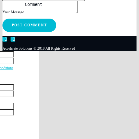
Your Message
Accelerate Solutions © 2018 All Rights Reserved
onditions