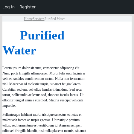
Log In
Register
Home
Services
Purified Water
Purified
Water
Lorem ipsum dolor sit amet, consectetur adipiscing elit.
Nunc porta fringilla ullamcorper. Morbi felis orci, lacinia a
velit et, sodales condimentum metus. Nulla non fermentum
nisl. Maecenas id molestie turpis, sit amet feugiat lorem.
Curabitur sed erat vel tellus hendrerit tincidunt. Sed arcu
tortor, sollicitudin ac lectus sed, rhoncus iaculis lectus. Ut
efficitur feugiat enim a euismod. Mauris suscipit vehicula
imperdiet.
Pellentesque habitant morbi tristique senectus et netus et
malesuada fames ac turpis egestas. Ut tristique pretium
tellus, sed fermentum est vestibulum id. Aenean semper,
odio sed fringilla blandit, nisl nulla placerat mauris, sit amet