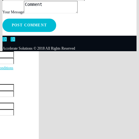
Your Message
Accelerate Solutions © 2018 All Rights Reserved
onditions