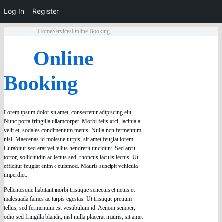
Log In
Register
Home
Services
Online Booking
Online
Booking
Lorem ipsum dolor sit amet, consectetur adipiscing elit.
Nunc porta fringilla ullamcorper. Morbi felis orci, lacinia a
velit et, sodales condimentum metus. Nulla non fermentum
nisl. Maecenas id molestie turpis, sit amet feugiat lorem.
Curabitur sed erat vel tellus hendrerit tincidunt. Sed arcu
tortor, sollicitudin ac lectus sed, rhoncus iaculis lectus. Ut
efficitur feugiat enim a euismod. Mauris suscipit vehicula
imperdiet.
Pellentesque habitant morbi tristique senectus et netus et
malesuada fames ac turpis egestas. Ut tristique pretium
tellus, sed fermentum est vestibulum id. Aenean semper,
odio sed fringilla blandit, nisl nulla placerat mauris, sit amet