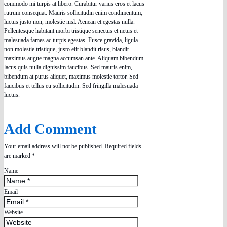
commodo mi turpis at libero. Curabitur varius eros et lacus
rutrum consequat. Mauris sollicitudin enim condimentum,
luctus justo non, molestie nisl. Aenean et egestas nulla.
Pellentesque habitant morbi tristique senectus et netus et
malesuada fames ac turpis egestas. Fusce gravida, ligula
non molestie tristique, justo elit blandit risus, blandit
maximus augue magna accumsan ante. Aliquam bibendum
lacus quis nulla dignissim faucibus. Sed mauris enim,
bibendum at purus aliquet, maximus molestie tortor. Sed
faucibus et tellus eu sollicitudin. Sed fringilla malesuada
luctus.
Add Comment
Your email address will not be published. Required fields
are marked *
Name
Email
Website