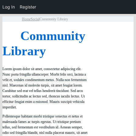
Log In
Register
Home
Social
Community Library
Community
Library
Lorem ipsum dolor sit amet, consectetur adipiscing elit.
Nunc porta fringilla ullamcorper. Morbi felis orci, lacinia a
velit et, sodales condimentum metus. Nulla non fermentum
nisl. Maecenas id molestie turpis, sit amet feugiat lorem.
Curabitur sed erat vel tellus hendrerit tincidunt. Sed arcu
tortor, sollicitudin ac lectus sed, rhoncus iaculis lectus. Ut
efficitur feugiat enim a euismod. Mauris suscipit vehicula
imperdiet.
Pellentesque habitant morbi tristique senectus et netus et
malesuada fames ac turpis egestas. Ut tristique pretium
tellus, sed fermentum est vestibulum id. Aenean semper,
odio sed fringilla blandit, nisl nulla placerat mauris, sit amet