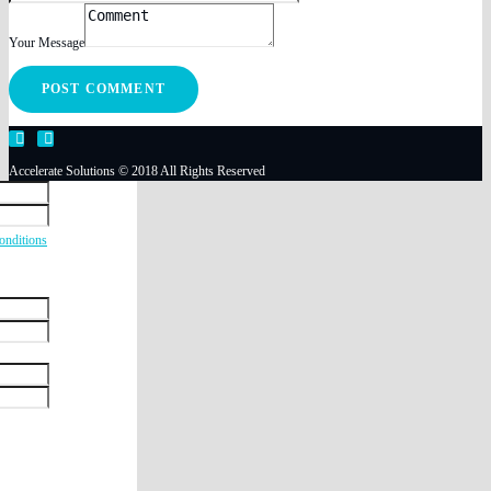
Your Message
Accelerate Solutions © 2018 All Rights Reserved
onditions