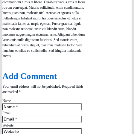
commodo mi turpis at libero. Curabitur varius eros et lacus
rutrum consequat. Mauris sollicitudin enim condimentum,
luctus justo non, molestie nisl. Aenean et egestas nulla.
Pellentesque habitant morbi tristique senectus et netus et
malesuada fames ac turpis egestas. Fusce gravida, ligula
non molestie tristique, justo elit blandit risus, blandit
maximus augue magna accumsan ante. Aliquam bibendum
lacus quis nulla dignissim faucibus. Sed mauris enim,
bibendum at purus aliquet, maximus molestie tortor. Sed
faucibus et tellus eu sollicitudin. Sed fringilla malesuada
luctus.
Add Comment
Your email address will not be published. Required fields
are marked *
Name
Email
Website